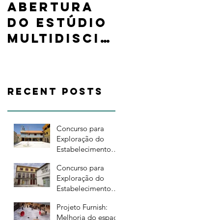
Abertura
Exposição
do estúdio
Building
multidiscip
Digital
linar 812
Ceramics
CREATIVE
mostra
DESIGN
projetos
Recent Posts
desenvolvi
dos no
Concurso para
Advanced
Exploração do
Ceramics
Estabelecimento
Comercial - Bar -
R&D Lab,
Concurso para
Relatório
Exploração do
Preliminar
Estabelecimento
Comercial - Bar do
Projeto Furnish:
Instituto de Design
Melhoria do espaço
de Guimarães