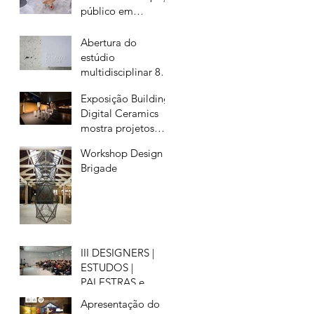
público em
contexto
pandémico
Abertura do
estúdio
multidisciplinar 812
CREATIVE DESIGN
Exposição Building
Digital Ceramics
mostra projetos
desenvolvidos no
Workshop Design
Advanced Ceramics
Brigade
R&D Lab,
III DESIGNERS |
ESTUDOS |
PALESTRAS e
Apresentação do
Apresentação do
Livro "ART ON