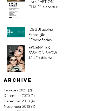
Livro "ART ON
CHAIRS"
CHAIR" e abertura
da Exposição III
DESIGNERS |
ESTUDOS | PAL
IDEGUI acolhe
Exposição
"Emergências:
Ensino Artístico e
EPCENATEX ||
Criação Têxtil" -
FASHION SHOW
Contextile 2018
18 - Desfile de
Moda de alunos
finalistas
Archive
February 2021
(2)
2 posts
December 2020
(1)
1 post
December 2018
(4)
4 posts
November 2018
(1)
1 post