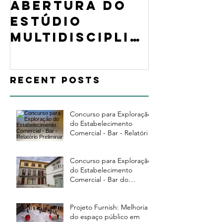
Abertura do
Exposi
estúdio
Buildin
multidisciplin
Digital
ar 812
Cerami
CREATIVE
mostra
Recent Posts
DESIGN
projet
desenvo
no Adv
Concurso para Exploração
do Estabelecimento
Ceramic
Comercial - Bar - Relatório
Preliminar
Lab,
Concurso para Exploração
do Estabelecimento
Comercial - Bar do
Instituto de Design de
Guimarães
Projeto Furnish: Melhoria
do espaço público em