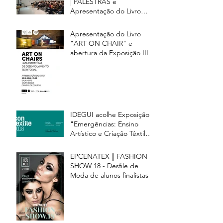
| PALESTRAS e
Apresentação do Livro
"ART ON CHAIRS"
Apresentação do Livro
"ART ON CHAIR" e
abertura da Exposição III
DESIGNERS | ESTUDOS |
PAL
IDEGUI acolhe Exposição
"Emergências: Ensino
Artístico e Criação Têxtil" -
Contextile 2018
EPCENATEX || FASHION
SHOW 18 - Desfile de
Moda de alunos finalistas