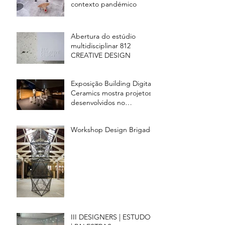
contexto pandémico
Abertura do estúdio
multidisciplinar 812
CREATIVE DESIGN
Exposição Building Digital
Ceramics mostra projetos
desenvolvidos no
Advanced Ceramics R&D
Lab,
Workshop Design Brigade
III DESIGNERS | ESTUDOS